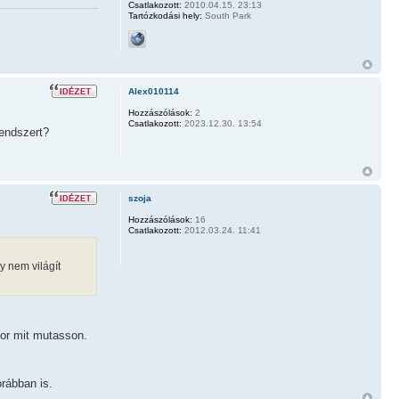
Csatlakozott:
2010.04.15. 23:13
Tartózkodási hely:
South Park
Alex010114
Hozzászólások:
2
Csatlakozott:
2023.12.30. 13:54
rendszert?
szoja
Hozzászólások:
16
Csatlakozott:
2012.03.24. 11:41
y nem világít
kor mit mutasson.
orábban is.