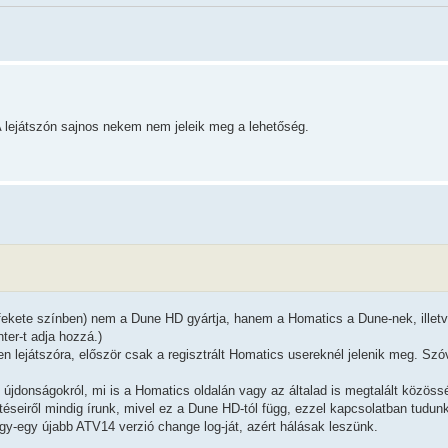
 A lejátszón sajnos nekem nem jeleik meg a lehetőség.
(fekete színben) nem a Dune HD gyártja, hanem a Homatics a Dune-nek, illetv
er-t adja hozzá.)
n lejátszóra, először csak a regisztrált Homatics usereknél jelenik meg. Szó
újdonságokról, mi is a Homatics oldalán vagy az általad is megtalált közöss
eiről mindig írunk, mivel ez a Dune HD-tól függ, ezzel kapcsolatban tudunk s
egy-egy újabb ATV14 verzió change log-ját, azért hálásak leszünk.