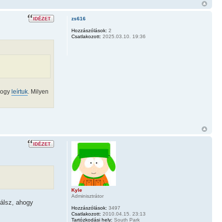
zs616
Hozzászólások:
2
Csatlakozott:
2025.03.10. 19:36
ahogy
leírtuk
. Milyen
Kyle
Adminisztrátor
nálsz, ahogy
Hozzászólások:
3497
Csatlakozott:
2010.04.15. 23:13
Tartózkodási hely:
South Park