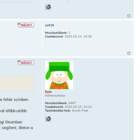
zs616
Hozzászólások:
2
Csatlakozott:
2025.03.10. 19:36
Kyle
Adminisztrátor
e fehér színben
Hozzászólások:
3497
Csatlakozott:
2010.04.15. 23:13
val előbb-utóbb
Tartózkodási hely:
South Park
égi fórumban
egíteni, illetve a