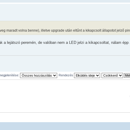
zöveg maradt volna benne), illetve upgrade után eltűnt a kikapcsolt állapotot jelző pi
nak a lejátszó peremén, de valóban nem a LED jelzi a kikapcsoltat, nálam ép
egjelenítése:
Rendezés