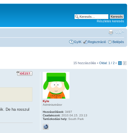
Részletes keresés
GyIK
Regisztráció
Belépés
15 hozzászólás •
Oldal:
1
/
2
•
1
2
Kyle
Adminisztrátor
ik. De ha rosszul
Hozzászólások:
3497
Csatlakozott:
2010.04.15. 23:13
Tartózkodási hely:
South Park