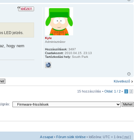
ros LED jelzés.
Kyle
Adminisztrátor
p az, hogy nem
Hozzászólások:
3497
Csatlakozott:
2010.04.15. 23:13
Tartózkodási hely:
South Park
Következő
15 hozzászólás •
Oldal:
1
/
2
•
1
2
Ugrás:
A csapat
•
Fórum sütik törlése
• Időzóna: UTC + 1 óra [
nyi
]