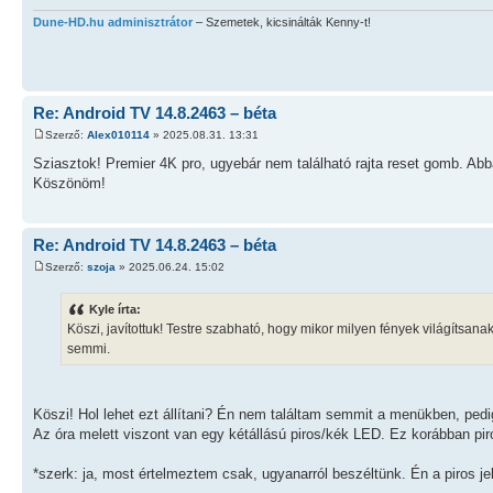
Dune-HD.hu adminisztrátor
– Szemetek, kicsinálták Kenny-t!
Re: Android TV 14.8.2463 – béta
Szerző:
Alex010114
» 2025.08.31. 13:31
Sziasztok! Premier 4K pro, ugyebár nem található rajta reset gomb. Abba
Köszönöm!
Re: Android TV 14.8.2463 – béta
Szerző:
szoja
» 2025.06.24. 15:02
Kyle írta:
Köszi, javítottuk! Testre szabható, hogy mikor milyen fények világítsan
semmi.
Köszi! Hol lehet ezt állítani? Én nem találtam semmit a menükben, pedig
Az óra melett viszont van egy kétállású piros/kék LED. Ez korábban piro
*szerk: ja, most értelmeztem csak, ugyanarról beszéltünk. Én a piros jel