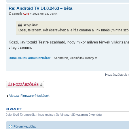
Re: Android TV 14.8.2463 – béta
Szerző:
Kyle
» 2025.06.23. 08:44
szoja írta:
Köszi, feltettem. Két észrevétel: a leírás oldalon a link hibás (mintha s
Köszi, javítottuk! Testre szabható, hogy mikor milyen fények világítsa
világít semmi.
Dune-HD.hu adminisztrátor
– Szemetek, kicsinálták Kenny-t!
Hozzászólások m
Hozzászólás küldése
Vissza: Firmware-frissítések
KI VAN ITT
Jelenlévő fórumozók: nincs regisztrált felhasználó valamint 0 vendég
Fórum kezdőlap