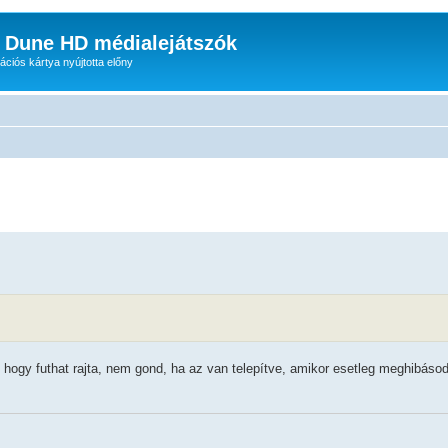
: Dune HD médialejátszók
iós kártya nyújtotta előny
, hogy futhat rajta, nem gond, ha az van telepítve, amikor esetleg meghibásod