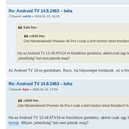
Re: Android TV 14.8.2463 – béta
Szerző:
zs616
» 2026.01.15. 18:10
Kyle írta:
zs616 írta:
Üdv Mindenkinek! Premier 4k Pro-t csak a leírt módon lehet frissít
Ha az Android TV 12-ről ATV14-re frissítésre gondolsz, akkot csak úgy 
„lehetőség” hol nem jelenik meg?
Az Android TV 14-re gondoltam. Bocs, ha hülyeséget kérdezek, ez a fri
Re: Android TV 14.8.2463 – béta
Szerző:
Kyle
» 2026.01.13. 17:54
zs616 írta:
Üdv Mindenkinek! Premier 4k Pro-t csak a leírt módon lehet frissíteni?
Ha az Android TV 12-ről ATV14-re frissítésre gondolsz, akkot csak úgy
leírtuk
. Milyen „lehetőség” hol nem jelenik meg?