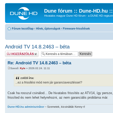
Dune fórum :: Dune-HD.hu :
Hivatalos magyar Dune HD fórum - a DUNE HD regisztrác
Fórum kezdőlap
‹
Hírek, újdonságok
‹
Firmware-frissítések
Android TV 14.8.2463 – béta
Hozzászólás küldése
Re: Android TV 14.8.2463 – béta
Szerző:
Kyle
» 2026.02.24. 11:11
zs616 írta:
...ez a frissítési mód nem jár garanciavesztéssel?
Csak ha rosszul csinálod... De hivatalos frissítés az ATV14, így persze
frissíted és nem lehet helyrehozni, az nem garanciális probláma már.
Dune-HD.hu adminisztrátor
– Szemetek, kicsinálták Kenny-t!