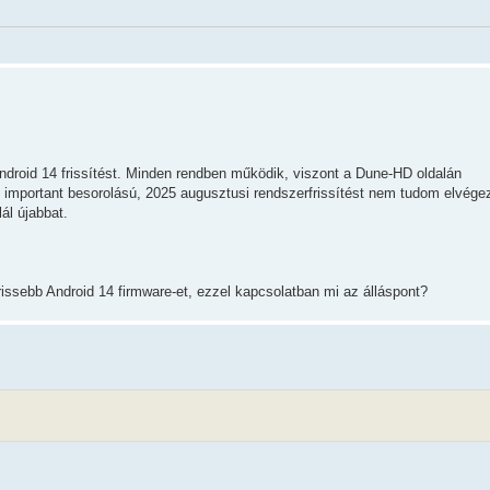
ndroid 14 frissítést. Minden rendben működik, viszont a Dune-HD oldalán
ó important besorolású, 2025 augusztusi rendszerfrissítést nem tudom elvég
ál újabbat.
frissebb Android 14 firmware-et, ezzel kapcsolatban mi az álláspont?