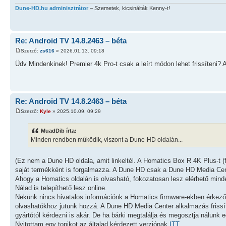
Dune-HD.hu adminisztrátor
– Szemetek, kicsinálták Kenny-t!
Re: Android TV 14.8.2463 – béta
Szerző:
zs616
» 2026.01.13. 09:18
Üdv Mindenkinek! Premier 4k Pro-t csak a leírt módon lehet frissíteni?
Re: Android TV 14.8.2463 – béta
Szerző:
Kyle
» 2025.10.09. 09:29
MuadDib írta:
Minden rendben működik, viszont a Dune-HD oldalán...
(Ez nem a Dune HD oldala, amit linkeltél. A Homatics Box R 4K Plus-t 
saját termékként is forgalmazza. A Dune HD csak a Dune HD Media Cent
Ahogy a Homatics oldalán is olvasható, fokozatosan lesz elérhető minde
Nálad is telepíthető lesz online.
Nekünk nincs hivatalos információnk a Homatics firmware-ekben érkező 
olvashatókhoz jutunk hozzá. A Dune HD Media Center alkalmazás frissítés
gyártótól kérdezni is akár. De ha bárki megtalálja és megosztja nálunk 
Nyitottam egy topikot az általad kérdezett verziónak
ITT
.