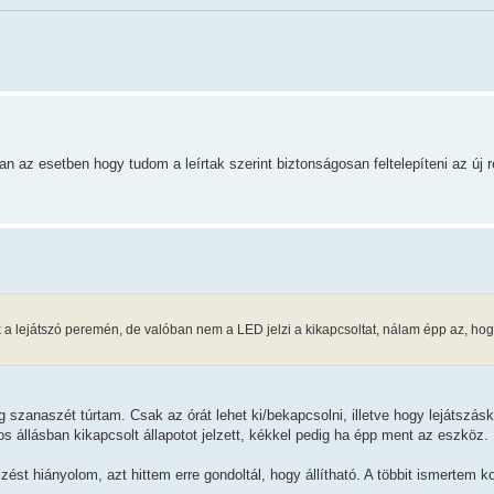
n az esetben hogy tudom a leírtak szerint biztonságosan feltelepíteni az új 
ak a lejátszó peremén, de valóban nem a LED jelzi a kikapcsoltat, nálam épp az, hog
 szanaszét túrtam. Csak az órát lehet ki/bekapcsolni, illetve hogy lejátszás
s állásban kikapcsolt állapotot jelzett, kékkel pedig ha épp ment az eszköz.
zést hiányolom, azt hittem erre gondoltál, hogy állítható. A többit ismertem k