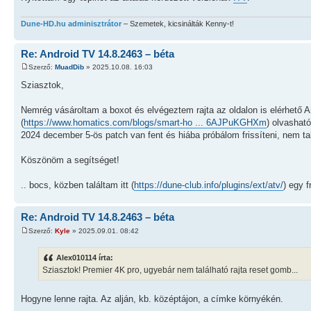
Dune-HD.hu adminisztrátor
– Szemetek, kicsinálták Kenny-t!
Re: Android TV 14.8.2463 – béta
Szerző:
MuadDib
» 2025.10.08. 16:03
Sziasztok,
Nemrég vásároltam a boxot és elvégeztem rajta az oldalon is elérhető A
(
https://www.homatics.com/blogs/smart-ho ... 6AJPuKGHXm
) olvashat
2024 december 5-ös patch van fent és hiába próbálom frissíteni, nem tal
Köszönöm a segítséget!
.. bocs, közben találtam itt (
https://dune-club.info/plugins/ext/atv/
) egy 
Re: Android TV 14.8.2463 – béta
Szerző:
Kyle
» 2025.09.01. 08:42
Alex010114 írta:
Sziasztok! Premier 4K pro, ugyebár nem található rajta reset gomb...
Hogyne lenne rajta. Az alján, kb. középtájon, a címke környékén.