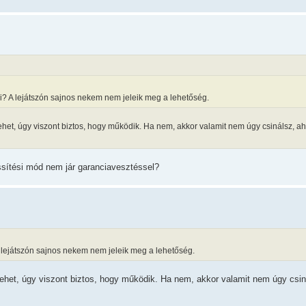
eni? A lejátszón sajnos nekem nem jeleik meg a lehetőség.
lehet, úgy viszont biztos, hogy működik. Ha nem, akkor valamit nem úgy csinálsz, 
ssítési mód nem jár garanciavesztéssel?
 A lejátszón sajnos nekem nem jeleik meg a lehetőség.
 lehet, úgy viszont biztos, hogy működik. Ha nem, akkor valamit nem úgy csi