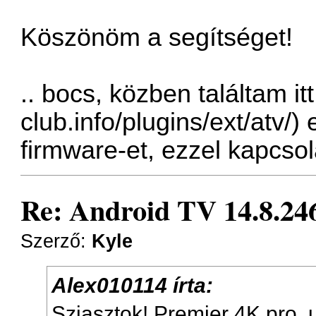
Köszönöm a segítséget!
.. bocs, közben találtam itt
club.info/plugins/ext/atv/
) 
firmware-et, ezzel kapcso
Re: Android TV 14.8.246
Szerző:
Kyle
Alex010114 írta:
Sziasztok! Premier 4K pro, 