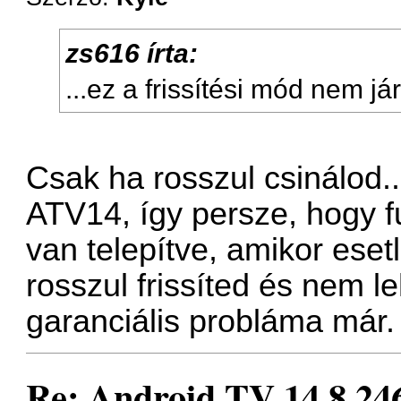
zs616 írta:
...ez a frissítési mód nem j
Csak ha rosszul csinálod...
ATV14, így persze, hogy f
van telepítve, amikor ese
rosszul frissíted és nem l
garanciális probláma már.
Re: Android TV 14.8.246