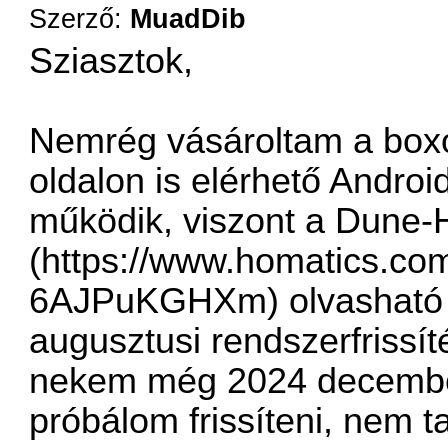
Szerző:
MuadDib
Sziasztok,
Nemrég vásároltam a boxo
oldalon is elérhető Androi
működik, viszont a Dune-
(
https://www.homatics.com
6AJPuKGHXm
) olvasható
augusztusi rendszerfrissí
nekem még 2024 december
próbálom frissíteni, nem ta