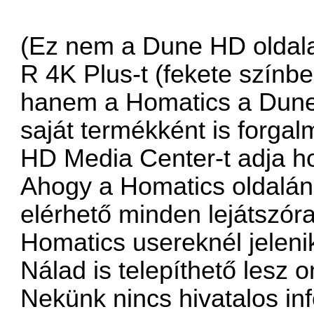
(Ez nem a Dune HD oldala,
R 4K Plus-t (fekete színb
hanem a Homatics a Dune-n
saját termékként is forg
HD Media Center-t adja h
Ahogy a Homatics oldalán 
elérhető minden lejátszóra
Homatics usereknél jeleni
Nálad is telepíthető lesz o
Nekünk nincs hivatalos i