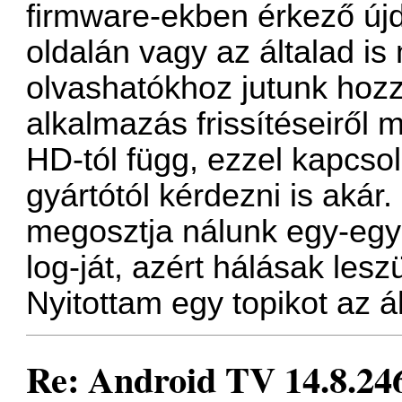
firmware-ekben érkező újd
oldalán vagy az általad i
olvashatókhoz jutunk hoz
alkalmazás frissítéseiről 
HD-tól függ, ezzel kapcsol
gyártótól kérdezni is akár
megosztja nálunk egy-egy
log-ját, azért hálásak lesz
Nyitottam egy topikot az á
Re: Android TV 14.8.246