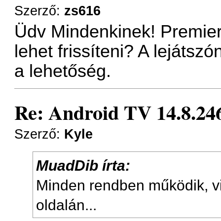
Szerző:
zs616
Üdv Mindenkinek! Premier 
lehet frissíteni? A lejáts
a lehetőség.
Re: Android TV 14.8.246
Szerző:
Kyle
MuadDib írta:
Minden rendben működik, v
oldalán...