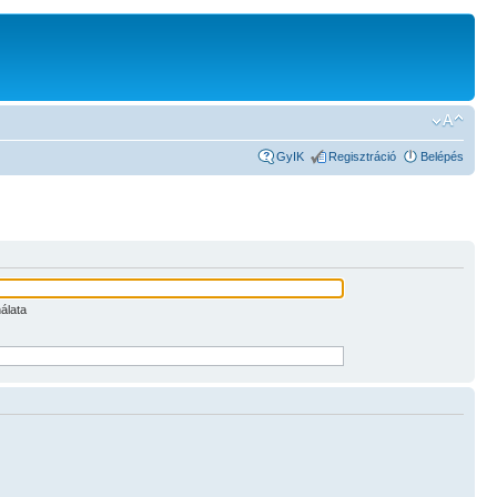
GyIK
Regisztráció
Belépés
álata