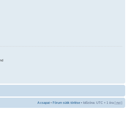
nd
A csapat
•
Fórum sütik törlése
• Időzóna: UTC + 1 óra [
nyi
]