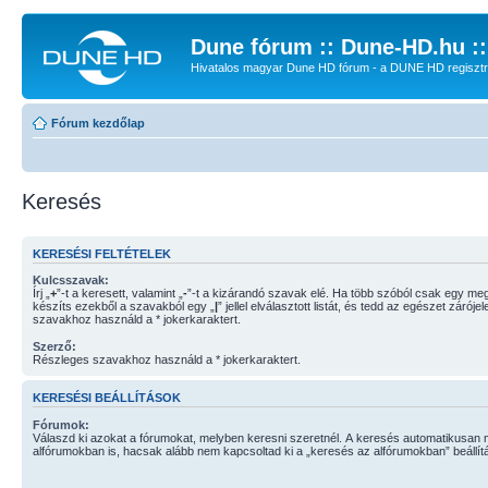
Dune fórum :: Dune-HD.hu :
Hivatalos magyar Dune HD fórum - a DUNE HD regisztrác
Fórum kezdőlap
Keresés
KERESÉSI FELTÉTELEK
Kulcsszavak:
Írj „
+
”-t a keresett, valamint „
-
”-t a kizárandó szavak elé. Ha több szóból csak egy megtalálása is elég,
készíts ezekből a szavakból egy „
|
” jellel elválasztott listát, és tedd az egészet záró
szavakhoz használd a * jokerkaraktert.
Szerző:
Részleges szavakhoz használd a * jokerkaraktert.
KERESÉSI BEÁLLÍTÁSOK
Fórumok:
Válaszd ki azokat a fórumokat, melyben keresni szeretnél. A keresés automatikusan 
alfórumokban is, hacsak alább nem kapcsoltad ki a „keresés az alfórumokban” beállítá