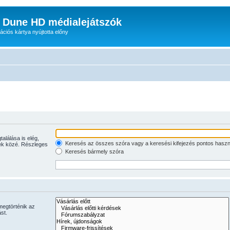
: Dune HD médialejátszók
iós kártya nyújtotta előny
Keresés az összes szóra vagy a keresési kifejezés pontos haszn
jelek közé. Részleges
Keresés bármely szóra
megtörténik az
st.