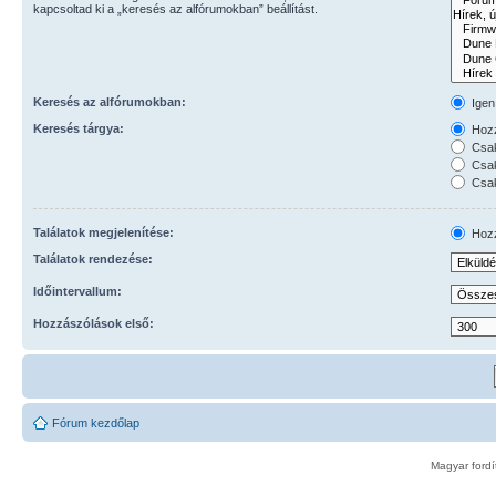
kapcsoltad ki a „keresés az alfórumokban” beállítást.
Keresés az alfórumokban:
Igen
Keresés tárgya:
Hozz
Csak
Csak
Csak
Találatok megjelenítése:
Hozz
Találatok rendezése:
Időintervallum:
Hozzászólások első:
Fórum kezdőlap
Magyar ford