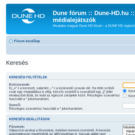
Dune fórum :: Dune-HD.hu :
médialejátszók
Hivatalos magyar Dune HD fórum - a DUNE HD regisztrác
Fórum kezdőlap
Keresés
KERESÉSI FELTÉTELEK
Kulcsszavak:
Írj „
+
”-t a keresett, valamint „
-
”-t a kizárandó szavak elé. Ha több szóból
Kere
csak egy megtalálása is elég, készíts ezekből a szavakból egy „
|
” jellel
elválasztott listát, és tedd az egészet zárójelek közé. Részleges szavakhoz
Kere
használd a * jokerkaraktert.
Szerző:
Részleges szavakhoz használd a * jokerkaraktert.
KERESÉSI BEÁLLÍTÁSOK
Fórumok:
Válaszd ki azokat a fórumokat, melyben keresni szeretnél. A keresés
automatikusan megtörténik az alfórumokban is, hacsak alább nem