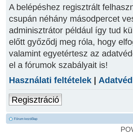
A belépéshez regisztrált felhaszn
csupán néhány másodpercet vesz
adminisztrátor például így tud kü
előtt győződj meg róla, hogy elfo
valamint egyetértesz az adatvéde
el a fórumok szabályait is!
Használati feltételek
|
Adatvéde
Regisztráció
Fórum kezdőlap
PO