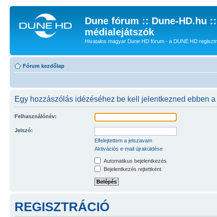
Dune fórum :: Dune-HD.hu :
médialejátszók
Hivatalos magyar Dune HD fórum - a DUNE HD regisztrác
Fórum kezdőlap
Egy hozzászólás idézéséhez be kell jelentkezned ebben a
Felhasználónév:
Jelszó:
Elfelejtettem a jelszavam
Aktivációs e-mail újraküldése
Automatikus bejelentkezés
Bejelentkezés rejtettként
REGISZTRÁCIÓ