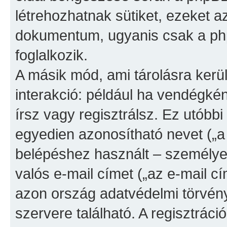
létrehozhatnak sütiket, ezeket 
dokumentum, ugyanis csak a phpB
foglalkozik.
A másik mód, ami tárolásra kerü
interakció: például ha vendégkén
írsz vagy regisztrálsz. Ez utóbb
egyedien azonosítható nevet („a 
belépéshez használt – személyes j
valós e-mail címet („az e-mail cí
azon ország adatvédelmi törvén
szervere található. A regisztrác