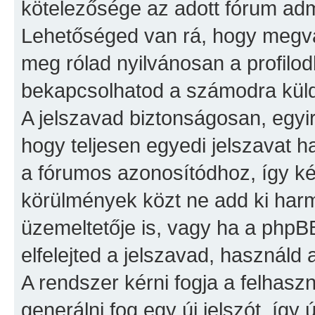
kötelezősége az adott fórum admi
Lehetőséged van rá, hogy megvá
meg rólad nyilvánosan a profilodba
bekapcsolhatod a számodra küldö
A jelszavad biztonságosan, egyir
hogy teljesen egyedi jelszavat h
a fórumos azonosítódhoz, így k
körülmények közt ne add ki har
üzemeltetője is, vagy ha a phpB
elfelejted a jelszavad, használd 
A rendszer kérni fogja a felhas
generálni fog egy új jelszót, így