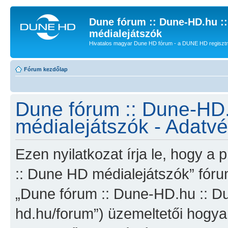
Dune fórum :: Dune-HD.hu :
médialejátszók
Hivatalos magyar Dune HD fórum - a DUNE HD regisztrác
Fórum kezdőlap
Dune fórum :: Dune-HD
médialejátszók - Adatvé
Ezen nyilatkozat írja le, hogy 
:: Dune HD médialejátszók” fórum
„Dune fórum :: Dune-HD.hu :: Du
hd.hu/forum”) üzemeltetői hogya