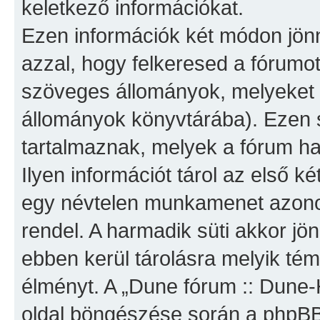
keletkező információkat.
Ezen információk két módon jönn
azzal, hogy felkeresed a fórumot,
szöveges állományok, melyeket a
állományok könyvtárába). Ezen s
tartalmaznak, melyek a fórum ha
Ilyen információt tárol az első két
egy névtelen munkamenet azonos
rendel. A harmadik süti akkor jö
ebben kerül tárolásra melyik témá
élményt. A „Dune fórum :: Dune
oldal böngészése során a phpBB-